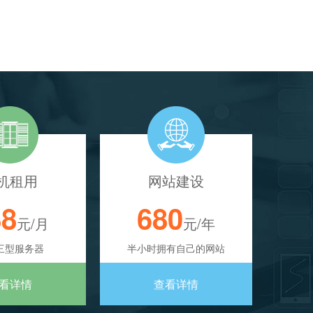
机租用
网站建设
88
680
元/月
元/年
三型服务器
半小时拥有自己的网站
看详情
查看详情