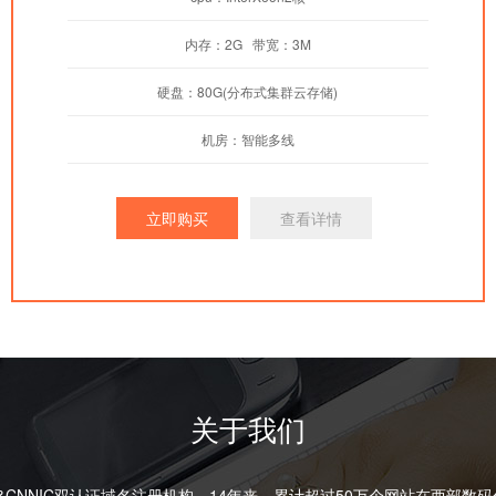
内存：2G 带宽：3M
硬盘：80G(分布式集群云存储)
机房：智能多线
立即购买
查看详情
关于我们
&CNNIC双认证域名注册机构，14年来，累计超过50万个网站在西部数码