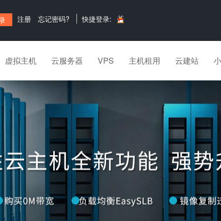
注册
忘记密码?
快捷登录:
虚拟主机
云服务器
VPS
主机租用
云建站