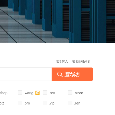
域名转入
|
域名价格列表
.shop
.wang
.net
.store
biz
.pro
.vip
.ren