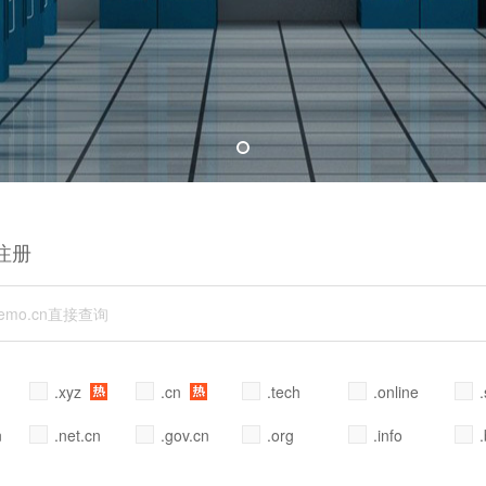
注册
.xyz
.cn
.tech
.online
n
.net.cn
.gov.cn
.org
.info
.