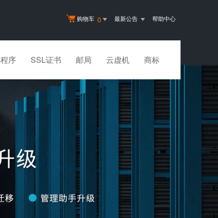
购物车
最新公告
帮助中心
0
小程序
SSL证书
邮局
云虚机
商标