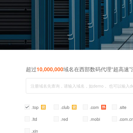
超过
域名在西部数码代理“超高速”
10,000,000
.top
.club
.com
.site
.ltd
.red
.mobi
.com.c
.xin