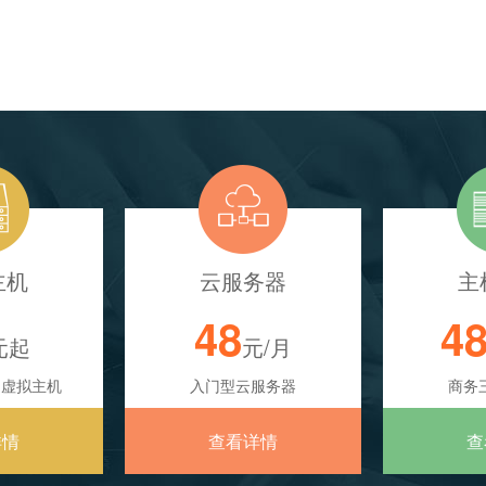
主机
云服务器
主
48
4
元起
元/月
M 虚拟主机
入门型云服务器
商务
详情
查看详情
查